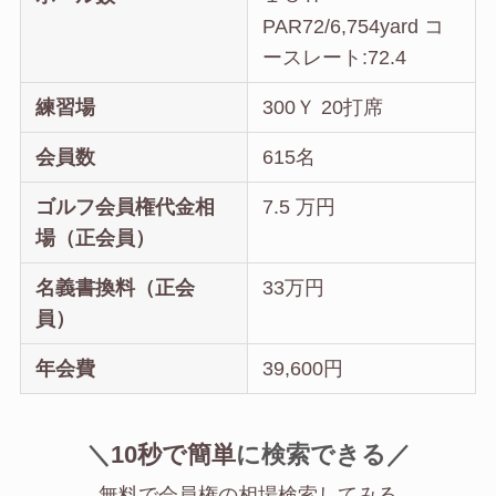
PAR72/6,754yard コ
ースレート:72.4
練習場
300Ｙ 20打席
会員数
615名
ゴルフ会員権代金相
7.5 万円
場（正会員）
名義書換料（正会
33万円
員）
年会費
39,600円
＼
10秒で簡単
に
検索できる／
無料で会員権の相場検索してみる