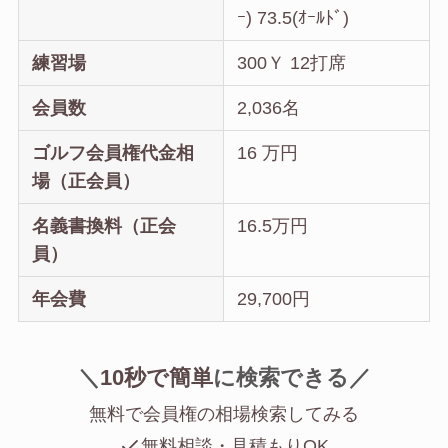
ｰ) 73.5(ｵｰﾙﾄﾞ)
練習場
300Ｙ 12打席
会員数
2,036名
ゴルフ会員権代金相
16 万円
場（正会員）
名義書換料（正会
16.5万円
員）
年会費
29,700円
＼
10秒で簡単
に
検索できる／
無料で会員権の相場検索してみる
無料相談・見積もりOK