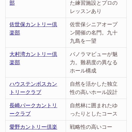
部
た練習施設とプロの
レッスンあり
佐世保カントリー倶
佐世保シニアオープ
楽部
ン開催の名門。九十
九島を一望
大村湾カントリー倶
パノラマビューが魅
楽部
力。難易度の異なる
ホール構成
ハウステンボスカン
自然を活かした独立
トリークラブ
性の高いホール設計
長崎パークカントリ
自然林に囲まれたゆ
ークラブ
ったりとしたコース
愛野カントリー倶楽
戦略性の高いコー