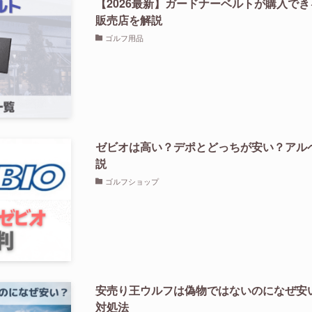
【2026最新】ガードナーベルトが購入で
販売店を解説
ゴルフ用品
ゼビオは高い？デポとどっちが安い？アル
説
ゴルフショップ
安売り王ウルフは偽物ではないのになぜ安
対処法