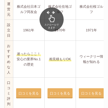
運
株式会社日本ゴ
株式会社住地ゴ
株式会社桜ゴル
営
ルフ同友会
ルフ
フ
元
設
スクロールで
きます
立
1961年
1970年
1971年
日
お
す
迷ったらここ！
す
ウィークリー情
安心の業界No.1
相見積もりOK
め
報が知れる
の歴史
な
人
口
コ
ミ
口コミを見る
口コミを見る
口コミを見る
評
判