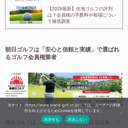
【2026最新】住地ゴルフの評判
は？会員権の手数料や相場につい
て徹底調査
朝日ゴルフは「安心と信頼と実績」で選ばれ
るゴルフ会員権業者
当サイト（https://www.island-golf.co.jp/）では、ユーザーの利便
性を向上させるためCookieを使用しています。
同意する
同意しない
朝日ゴルフは、昭和63年（1988年）設立以来、ゴ