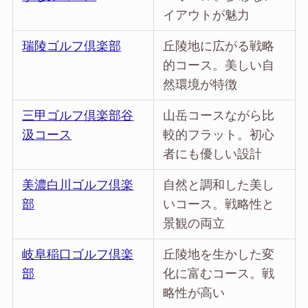
イアウトが魅力
瑞陵ゴルフ倶楽部
丘陵地に広がる戦略
的コース。美しい自
然環境が特徴
三甲ゴルフ倶楽部谷
山岳コースながら比
汲コース
較的フラット。初心
者にも優しい設計
美濃白川ゴルフ倶楽
自然と調和した美し
部
いコース。戦略性と
景観の両立
岐阜稲口ゴルフ倶楽
丘陵地を生かした変
部
化に富むコース。戦
略性が高い