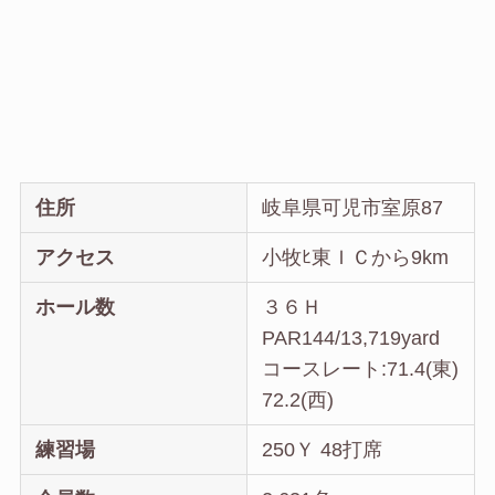
住所
岐阜県可児市室原87
アクセス
小牧ﾋ東ＩＣから9km
ホール数
３６Ｈ
PAR144/13,719yard
コースレート:71.4(東)
72.2(西)
練習場
250Ｙ 48打席