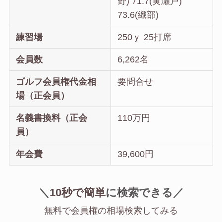
野) 71.7(黄瀬戸)
73.6(織部)
練習場
250ｙ 25打席
会員数
6,262名
ゴルフ会員権代金相
要問合せ
場（正会員）
名義書換料（正会
110万円
員）
年会費
39,600円
＼
10秒で簡単
に
検索できる／
無料で会員権の相場検索してみる