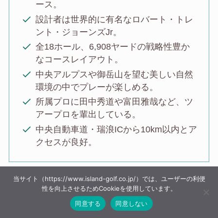
ース。
設計者は世界的に有名なロバート・トレ
ント・ジョーンズJr。
全18ホール、6,908ヤードの戦略性豊か
なコースレイアウト。
中央アルプスや御岳山を望む美しい自然
環境の中でプレーが楽しめる。
所属プロに田中秀道や富田雅哉など、ツ
アープロを輩出している。
中央自動車道・瑞浪ICから10km以内とア
クセスが良好。
当サイト（https://www.island-golf.co.jp/）では、ユーザーの利便
性を向上させるためCookieを使用しています。
同意する
同意しない