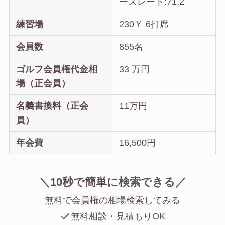
ースレート:71.2
練習場
230Ｙ 6打席
会員数
855名
ゴルフ会員権代金相
33 万円
場（正会員）
名義書換料（正会
11万円
員）
年会費
16,500円
＼
10秒で簡単
に
検索できる／
無料で会員権の相場検索してみる
無料相談・見積もりOK