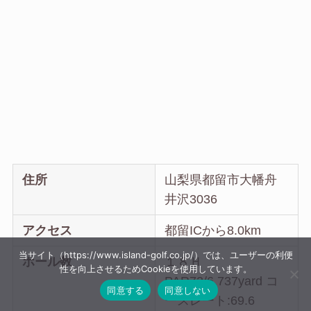
住所
山梨県都留市大幡舟
井沢3036
アクセス
都留ICから8.0km
当サイト（https://www.island-golf.co.jp/）では、ユーザーの利便
ホール数
１８Ｈ
性を向上させるためCookieを使用しています。
PAR72/6,737yard コ
同意する
同意しない
ースレート:69.6