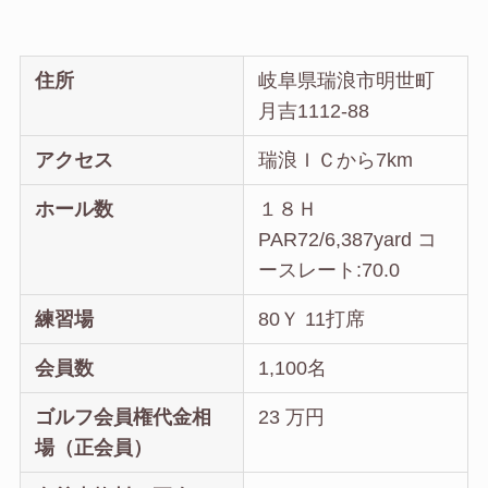
住所
岐阜県瑞浪市明世町
月吉1112-88
アクセス
瑞浪ＩＣから7km
ホール数
１８Ｈ
PAR72/6,387yard コ
ースレート:70.0
練習場
80Ｙ 11打席
会員数
1,100名
ゴルフ会員権代金相
23 万円
場（正会員）