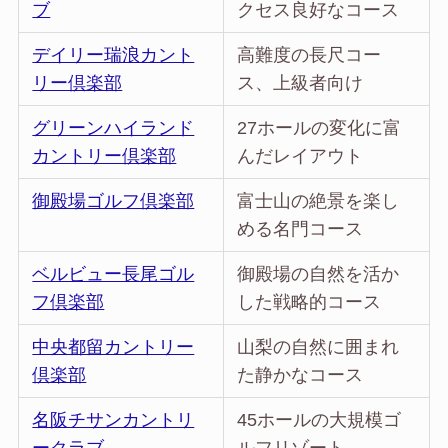
ブ
クセス良好なコース
デイリー瑞浪カント
高難度の長尺コー
リー倶楽部
ス、上級者向け
グリーンハイランド
27ホールの変化に富
カントリー倶楽部
んだレイアウト
御殿場ゴルフ倶楽部
富士山の絶景を楽し
める名門コース
ベルビュー長尾ゴル
御殿場の自然を活か
フ倶楽部
した戦略的コース
中央都留カントリー
山梨の自然に囲まれ
倶楽部
た静かなコース
名阪チサンカントリ
45ホールの大規模ゴ