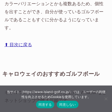
カラーバリエーションとかも複数あるため、個性
を出すことができ、自分が使っているゴルフボー
ルであることもすぐに分かるようになっていま
す。
⬆︎ 目次に戻る
キャロウェイのおすすめゴルフボール
当サイト（https://www.island-golf.co.jp/）では、ユーザーの利便
キャロウェイのゴルフボールは楽天、Amazonなど
性を向上させるためCookieを使用しています。
ネットショップで購入可能です。
同意する
同意しない