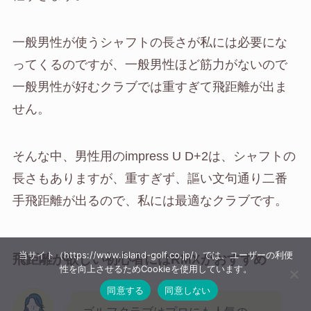
一般男性が使うシャフトの長さが私には必要にな
ってくるのですが、一般男性ほど筋力がないので
一般男性が好むクラブでは重すぎて飛距離が出ま
せん。
そんな中、男性用のimpress U D+2は、シャフトの
長さもありますが、重すぎず、謳い文句通り二番
手飛距離が出るので、私には最適なクラブです。
当サイト（https://www.island-golf.co.jp/）では、ユーザーの利便
飛距離が欲しい初心者にはRMXがおすすめ
性を向上させるためCookieを使用しています。
同意する
同意しない