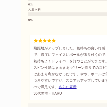
大変不満
の良い打感
飛距離がかなり伸びるゴルフボールです。飛
り付くので、
離とスピンを犠牲にしないため、もっと飛距
ができます。
を伸ばしたい人におすすめしたいです。使い
りでのスピン
めたばかりですが耐久性も問題ありません。
、ボールは傷
後も使い続けたいゴルフボールです。
プしています
30代男性・LI