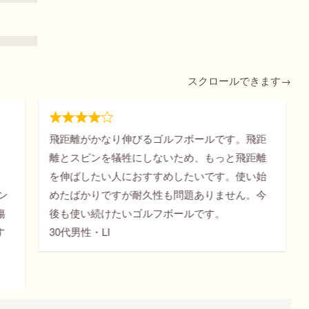
スクロールできます→
距
飛距離がアップしました。気持ちの良い打感
離
で、適度にフェイスにボールが張り付くので、
始
気持ちよくドライバーを打つことができます。
今
スピン性能はまあまあ グリーン周りでのスピン
はあまり利かなかったです。やや、ボールは傷
つきやすいですが、スコアも
アップしています
ので満足です。
さらに表示
30代男性・HARU