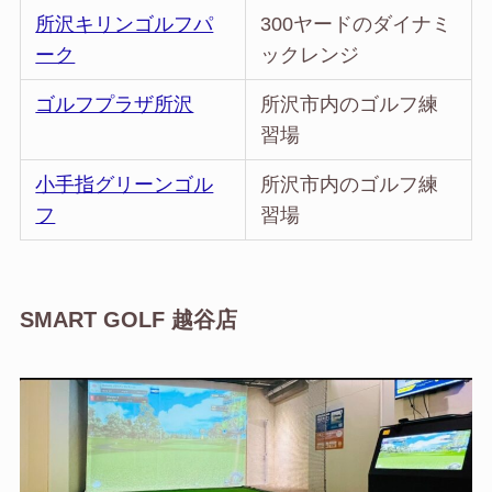
所沢キリンゴルフパ
300ヤードのダイナミ
ーク
ックレンジ
ゴルフプラザ所沢
所沢市内のゴルフ練
習場
小手指グリーンゴル
所沢市内のゴルフ練
フ
習場
SMART GOLF 越谷店