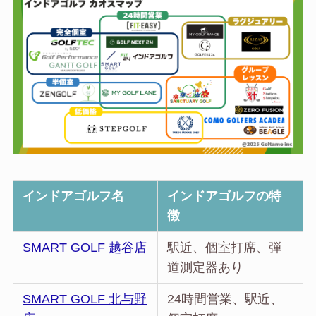
インドアゴルフ名
インドアゴルフの特
徴
SMART GOLF 越谷店
駅近、個室打席、弾
道測定器あり
SMART GOLF 北与野
24時間営業、駅近、