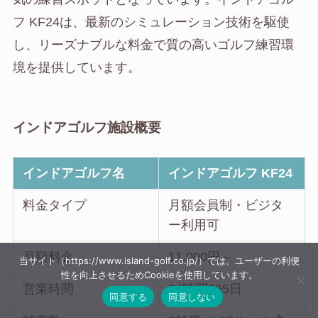
フ KF24は、最新のシミュレーション技術を駆使
し、リーズナブルな料金で質の高いゴルフ練習環
境を提供しています。
インドアゴルフ施設概要
インドアゴルフ名
インドアゴルフ KF24
料金タイプ
月額会員制・ビジタ
ー利用可
月額料金
11,000円～
当サイト（https://www.island-golf.co.jp/）では、ユーザーの利便
性を向上させるためCookieを使用しています。
営業時間
24時間365日
同意する
同意しない