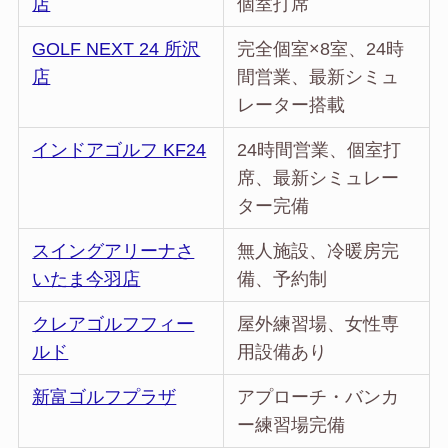
店
個室打席
GOLF NEXT 24 所沢
完全個室×8室、24時
店
間営業、最新シミュ
レーター搭載
インドアゴルフ KF24
24時間営業、個室打
席、最新シミュレー
ター完備
スイングアリーナさ
無人施設、冷暖房完
いたま今羽店
備、予約制
クレアゴルフフィー
屋外練習場、女性専
ルド
用設備あり
新富ゴルフプラザ
アプローチ・バンカ
ー練習場完備