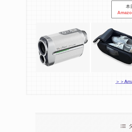
本
Ama
＞＞Am