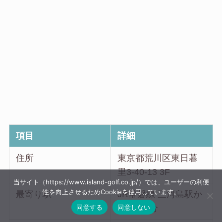
項目
詳細
住所
東京都荒川区東日暮
里3-40-13 3F
当サイト（https://www.island-golf.co.jp/）では、ユーザーの利便
性を向上させるためCookieを使用しています。
最寄り駅
JR常磐線 三河島駅か
同意する
同意しない
ら徒歩1分