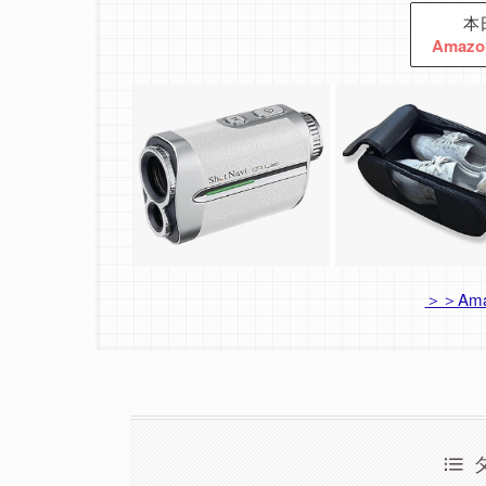
本
Ama
＞＞Am