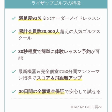
ライザップゴルフの特徴
満足度93％
※のオーダーメイドレッスン
累計会員数20,000人
超えの人気ゴルフス
クール
30秒程度で簡単に体験レッスン予約
が可
能
最新機器＆完全個室の50分間マンツーマ
ン指導で
スコア＆飛距離アップ
30日間の全額返金保証
で安心して試せる
※RIZAP GOLF調べ