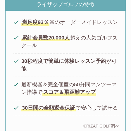
ライザップゴルフの特徴
満足度93％
※のオーダーメイドレッスン
累計会員数20,000人
超えの人気ゴルフス
クール
30秒程度で簡単に体験レッスン予約
が可
能
最新機器＆完全個室の50分間マンツーマ
ン指導で
スコア＆飛距離アップ
30日間の全額返金保証
で安心して試せる
※RIZAP GOLF調べ