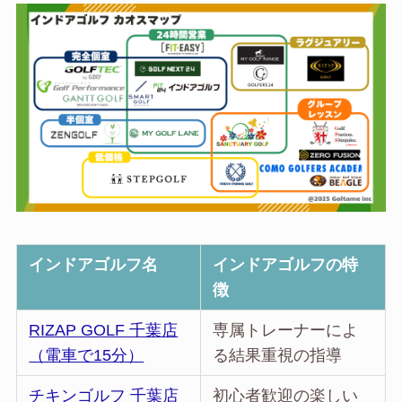
インドアゴルフ名
インドアゴルフの特
徴
RIZAP GOLF 千葉店
専属トレーナーによ
（電車で15分）
る結果重視の指導
チキンゴルフ 千葉店
初心者歓迎の楽しい