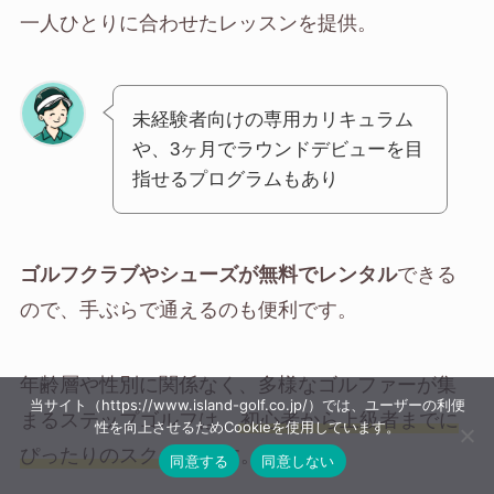
一人ひとりに合わせたレッスンを提供。
未経験者向けの専用カリキュラム
や、3ヶ月でラウンドデビューを目
指せるプログラムもあり
ゴルフクラブやシューズが無料でレンタル
できる
ので、手ぶらで通えるのも便利です。
年齢層や性別に関係なく、多様なゴルファーが集
当サイト（https://www.island-golf.co.jp/）では、ユーザーの利便
まるステップゴルフは、
初心者から上級者までに
性を向上させるためCookieを使用しています。
ぴったりのスクール
です。
同意する
同意しない