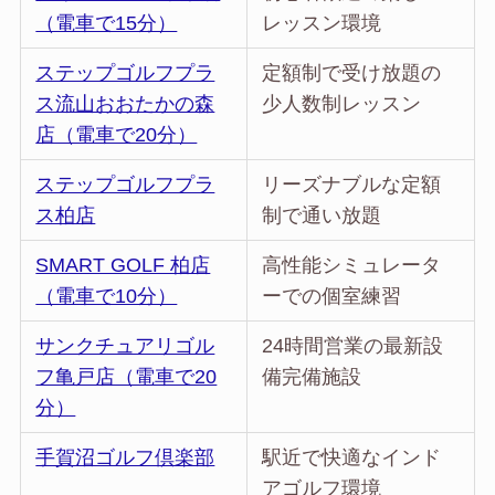
（電車で15分）
レッスン環境
ステップゴルフプラ
定額制で受け放題の
ス流山おおたかの森
少人数制レッスン
店（電車で20分）
ステップゴルフプラ
リーズナブルな定額
ス柏店
制で通い放題
SMART GOLF 柏店
高性能シミュレータ
（電車で10分）
ーでの個室練習
サンクチュアリゴル
24時間営業の最新設
フ亀戸店（電車で20
備完備施設
分）
手賀沼ゴルフ倶楽部
駅近で快適なインド
アゴルフ環境