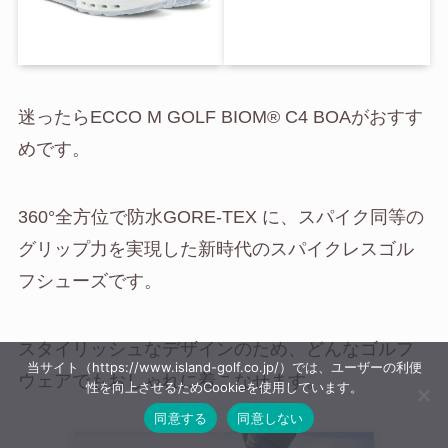
迷ったらECCO M GOLF BIOM® C4 BOAがおすす
めです。
360°全方位で防水GORE-TEX に、スパイク同等の
グリップ力を実現した新時代のスパイクレスゴル
フシューズです。
スタイリッシュなデザインのため、どんなゴルフ
当サイト（https://www.island-golf.co.jp/）では、ユーザーの利便
ウェアでもおしゃれに着こなせます。
性を向上させるためCookieを使用しています。
同意する
同意しない